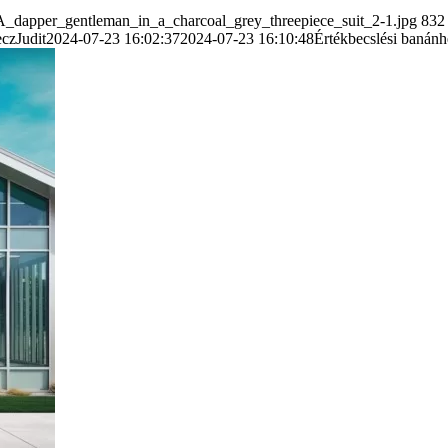
_A_dapper_gentleman_in_a_charcoal_grey_threepiece_suit_2-1.jpg
832
czJudit
2024-07-23 16:02:37
2024-07-23 16:10:48
Értékbecslési banánhé