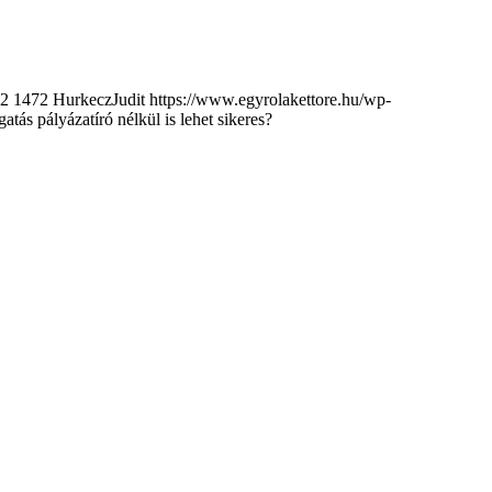
2
1472
HurkeczJudit
https://www.egyrolakettore.hu/wp-
atás pályázatíró nélkül is lehet sikeres?