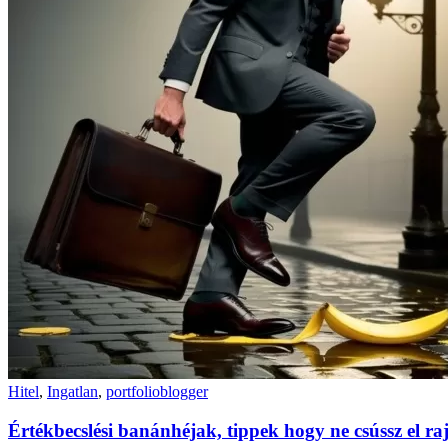
Hitel
,
Ingatlan
,
portfolioblogger
Értékbecslési banánhéjak, tippek hogy ne csússz el ra