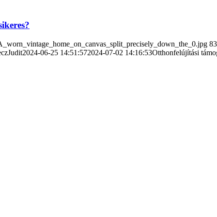
sikeres?
t_A_worn_vintage_home_on_canvas_split_precisely_down_the_0.jpg
83
czJudit
2024-06-25 14:51:57
2024-07-02 14:16:53
Otthonfelújítási támog