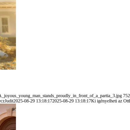
t_A_joyous_young_man_stands_proudly_in_front_of_a_partia_3.jpg
752
czJudit
2025-08-29 13:18:17
2025-08-29 13:18:17
Ki igényelheti az Otth