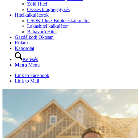
Zöld Hitel
Összes blogbejegyzés
Hitelkalkulátorok
CSOK Plusz Büntetéskalkulátor
Lakáshitel kalkulátor
Babaváró Hitel
Gazdálkodj Okosan
Rólam
Kapcsolat
Keresés
Menu
Menu
Link to Facebook
Link to Mail