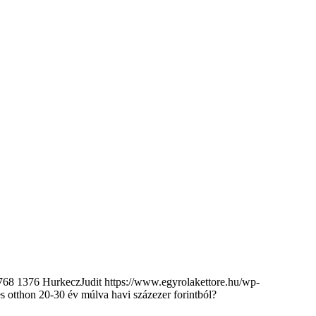
768
1376
HurkeczJudit
https://www.egyrolakettore.hu/wp-
es otthon 20-30 év múlva havi százezer forintból?