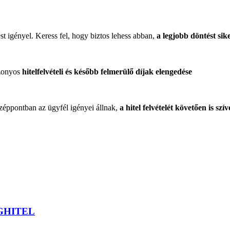
ést igényel. Keress fel, hogy biztos lehess abban,
a legjobb döntést si
izonyos
hitelfelvételi és később felmerülő díjak elengedése
zéppontban az ügyfél igényei állnak,
a hitel felvételét követően is szí
GHITEL