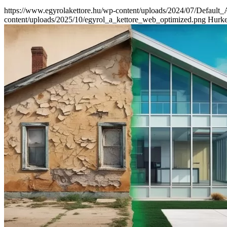
https://www.egyrolakettore.hu/wp-content/uploads/2024/07/Default
content/uploads/2025/10/egyrol_a_kettore_web_optimized.png
Hurke