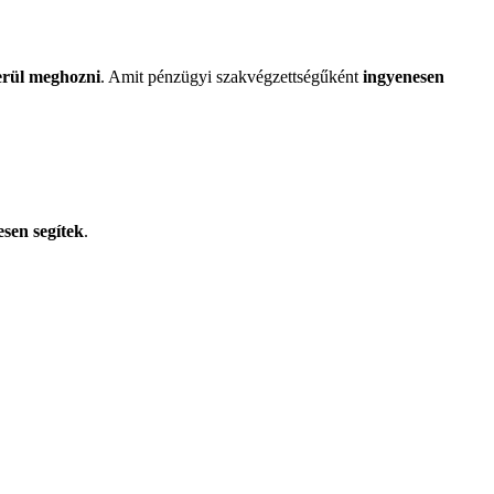
kerül meghozni
. Amit pénzügyi szakvégzettségűként
ingyenesen
vesen segítek
.