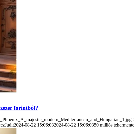
zezer forintból?
rdo_Phoenix_A_majestic_modern_Mediterranean_and_Hungarian_1.jpg
czJudit
2024-08-22 15:06:03
2024-08-22 15:06:03
50 milliós teherment