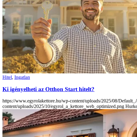
Hitel
,
Ingatlan
Ki igényelheti az Otthon Start hitelt?
https://www.egyrolakettore.hu/wp-content/uploads/2025/08/Defaul
content/uploads/2025/10/egyrol_a_kettore_web_optimized.png
Hurke