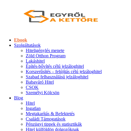
Ebook
Szolgáltatások
Hiteligénylés menete
Zöld Otthon Program
Lakáshitel
Építés-bővítés célú jelzáloghitel
Korszerűsítés – felújítás célú jelzáloghitel
Szabad felhasználású jelzáloghitel
Babaváró Hitel
CSOK
Személyi Kölcsön
Blog
Hitel
Ingatlan
Megtakarítás & Befektetés
Családi Támogatások
Pénzügyi tippek és statisztikák
Hitel külföldön dolgozóknak