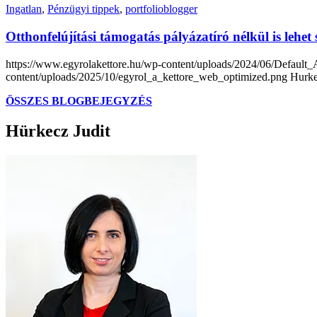
Ingatlan
,
Pénzügyi tippek
,
portfolioblogger
Otthonfelújítási támogatás pályázatíró nélkül is lehet 
https://www.egyrolakettore.hu/wp-content/uploads/2024/06/Defaul
content/uploads/2025/10/egyrol_a_kettore_web_optimized.png
Hurke
ÖSSZES BLOGBEJEGYZÉS
Hürkecz Judit