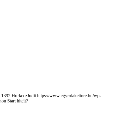
1392
HurkeczJudit
https://www.egyrolakettore.hu/wp-
on Start hitelt?