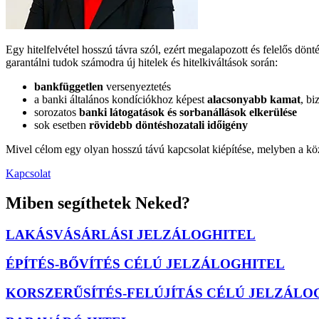
Egy hitelfelvétel hosszú távra szól, ezért megalapozott és felelős dönt
garantálni tudok számodra új hitelek és hitelkiváltások során:
bankfüggetlen
versenyeztetés
a banki általános kondíciókhoz képest
alacsonyabb kamat
, b
sorozatos
banki látogatások és sorbanállások elkerülése
sok esetben
rövidebb döntéshozatali időigény
Mivel célom egy olyan hosszú távú kapcsolat kiépítése, melyben a kö
Kapcsolat
Miben segíthetek Neked?
LAKÁSVÁSÁRLÁSI JELZÁLOGHITEL
ÉPÍTÉS-BŐVÍTÉS CÉLÚ JELZÁLOGHITEL
KORSZERŰSÍTÉS-FELÚJÍTÁS CÉLÚ JELZÁLO